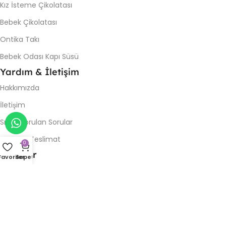
Kız İsteme Çikolatası
Bebek Çikolatası
Ontika Takı
Bebek Odası Kapı Süsü
Yardım & İletişim
Hakkımızda
İletişim
Sıkça Sorulan Sorular
Kargo & Teslimat
0
Koşullar
Favoriler
Sepet
İade & Değişim Politikası
Gizlilik Politikası
Kullanım Şartları
Mobil Uygulama: