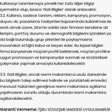
Kullanıcıyı tanımlamaya yönelik her türlü diğer bilgiyi
içermekte olup, kısaca ‘Gizli Bilgiler’ olarak anılacaktır.
3.2. Kullanıcı, sadece tanıtım, reklam, kampanya, promosyon,
duyuru vb. pazarlama faaliyetleri kapsamında kullanılması ile
sınırlı olmak üzere, Site’nin sahibi olan firmanın kendisine ait
iletişim, portföy durumu ve demografik bilgilerini iştirakleri ya
da bağlı bulunduğu grup şirketleri ile paylaşmasına
muvafakat ettiğini kabul ve beyan eder. Bu kişisel bilgiler
firma bünyesinde müşteri profili belirlemek, müşteri profiline
uygun promosyon ve kampanyalar sunmak ve istatistiksel
çalışmalar yapmak amacıyla kullanılabilecektir.
3.3. Gizli Bilgiler, ancak resmi makamlarca usulü dairesinde
bu bilgilerin talep edilmesi halinde ve yürürlükteki emredici
mevzuat hükümleri gereğince resmi makamlara açıklama
yapılmasının zorunlu olduğu durumlarda resmi makamlara
açıklanabilecektir.
Garanti Vermeme:
İŞBU SÖZLEŞME MADDESİ UYGULANABİLİR