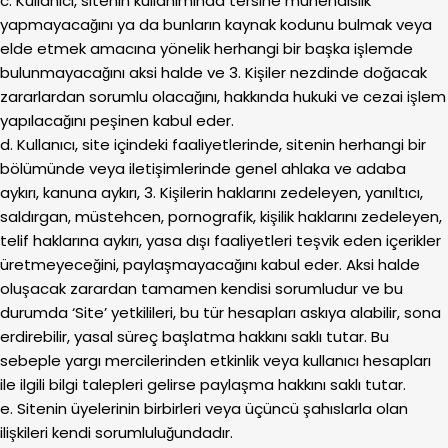
c. Kullanıcı, sitenin kullanımında tersine mühendislik
yapmayacağını ya da bunların kaynak kodunu bulmak veya
elde etmek amacına yönelik herhangi bir başka işlemde
bulunmayacağını aksi halde ve 3. Kişiler nezdinde doğacak
zararlardan sorumlu olacağını, hakkında hukuki ve cezai işlem
yapılacağını peşinen kabul eder.
d. Kullanıcı, site içindeki faaliyetlerinde, sitenin herhangi bir
bölümünde veya iletişimlerinde genel ahlaka ve adaba
aykırı, kanuna aykırı, 3. Kişilerin haklarını zedeleyen, yanıltıcı,
saldırgan, müstehcen, pornografik, kişilik haklarını zedeleyen,
telif haklarına aykırı, yasa dışı faaliyetleri teşvik eden içerikler
üretmeyeceğini, paylaşmayacağını kabul eder. Aksi halde
oluşacak zarardan tamamen kendisi sorumludur ve bu
durumda ‘Site’ yetkilileri, bu tür hesapları askıya alabilir, sona
erdirebilir, yasal süreç başlatma hakkını saklı tutar. Bu
sebeple yargı mercilerinden etkinlik veya kullanıcı hesapları
ile ilgili bilgi talepleri gelirse paylaşma hakkını saklı tutar.
e. Sitenin üyelerinin birbirleri veya üçüncü şahıslarla olan
ilişkileri kendi sorumluluğundadır.