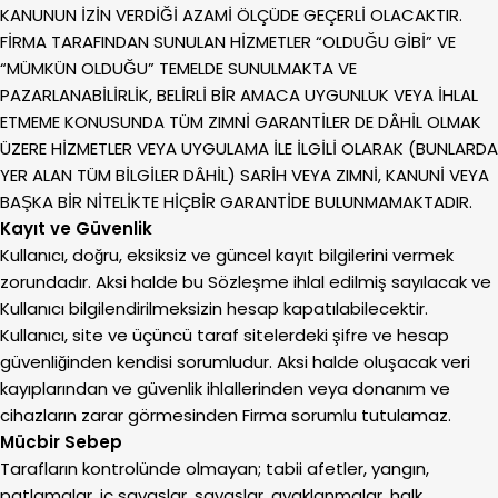
KANUNUN İZİN VERDİĞİ AZAMİ ÖLÇÜDE GEÇERLİ OLACAKTIR.
FİRMA TARAFINDAN SUNULAN HİZMETLER “OLDUĞU GİBİ” VE
“MÜMKÜN OLDUĞU” TEMELDE SUNULMAKTA VE
PAZARLANABİLİRLİK, BELİRLİ BİR AMACA UYGUNLUK VEYA İHLAL
ETMEME KONUSUNDA TÜM ZIMNİ GARANTİLER DE DÂHİL OLMAK
ÜZERE HİZMETLER VEYA UYGULAMA İLE İLGİLİ OLARAK (BUNLARDA
YER ALAN TÜM BİLGİLER DÂHİL) SARİH VEYA ZIMNİ, KANUNİ VEYA
BAŞKA BİR NİTELİKTE HİÇBİR GARANTİDE BULUNMAMAKTADIR.
Kayıt ve Güvenlik
Kullanıcı, doğru, eksiksiz ve güncel kayıt bilgilerini vermek
zorundadır. Aksi halde bu Sözleşme ihlal edilmiş sayılacak ve
Kullanıcı bilgilendirilmeksizin hesap kapatılabilecektir.
Kullanıcı, site ve üçüncü taraf sitelerdeki şifre ve hesap
güvenliğinden kendisi sorumludur. Aksi halde oluşacak veri
kayıplarından ve güvenlik ihlallerinden veya donanım ve
cihazların zarar görmesinden Firma sorumlu tutulamaz.
Mücbir Sebep
Tarafların kontrolünde olmayan; tabii afetler, yangın,
patlamalar, iç savaşlar, savaşlar, ayaklanmalar, halk