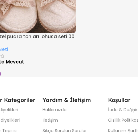
özel pudra tonları lohusa seti 00
Seti
ta Mevcut
0
r Kategoriler
Yardım & İletişim
Koşullar
iyelikleri
Hakkımızda
İade & Değişim
iyelikleri
İletişim
Gizlilik Politikas
 Tepsisi
Sıkça Sorulan Sorular
Kullanım Şartl