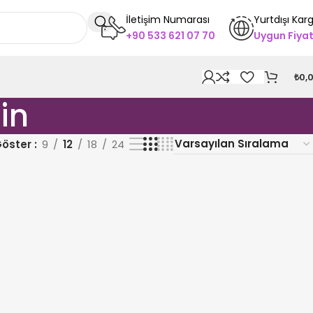
İletişim Numarası
Yurtdışı Kar
+90 533 621 07 70
Uygun Fiya
₺
0,
in
öster
9
12
18
24