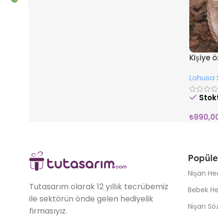
Kişiye 
Lohusa 
Stok
₺
990,0
Popüle
Nişan Hed
Tutasarım olarak 12 yıllık tecrübemiz
Bebek Hed
ile sektörün önde gelen hediyelik
Nişan Söz
firmasıyız.