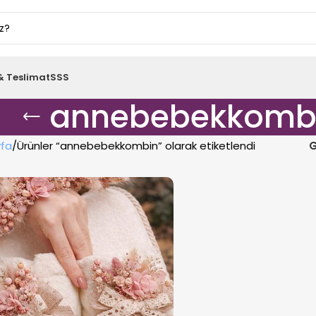
& Teslimat
SSS
annebebekkomb
fa
Ürünler “annebebekkombin” olarak etiketlendi
G