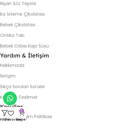
Nişan Söz Tepsisi
Kız İsteme Çikolatası
Bebek Çikolatası
Ontika Takı
Bebek Odası Kapı Süsü
Yardım & İletişim
Hakkımızda
İletişim
Sıkça Sorulan Sorular
Kargo & Teslimat
Koşullar
0
İade & Değişim Politikası
Filtre
Favoriler
Sepet
Gizlilik Politikası
Kullanım Şartları