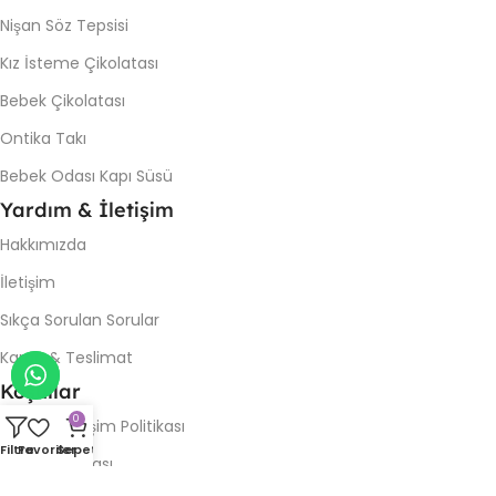
Nişan Söz Tepsisi
Kız İsteme Çikolatası
Bebek Çikolatası
Ontika Takı
Bebek Odası Kapı Süsü
Yardım & İletişim
Hakkımızda
İletişim
Sıkça Sorulan Sorular
Kargo & Teslimat
Koşullar
0
İade & Değişim Politikası
Filtre
Favoriler
Sepet
Gizlilik Politikası