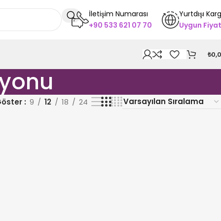
İletişim Numarası
Yurtdışı Kar
+90 533 621 07 70
Uygun Fiya
₺
0,
syonu
öster
9
12
18
24