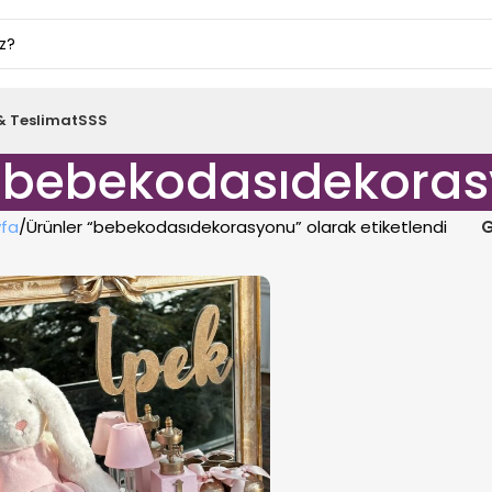
& Teslimat
SSS
bebekodasıdekora
fa
Ürünler “bebekodasıdekorasyonu” olarak etiketlendi
G