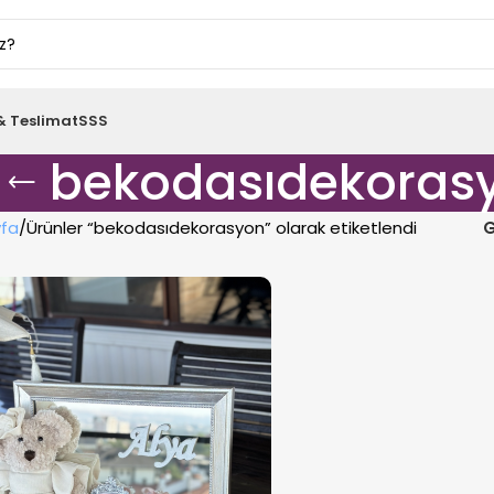
& Teslimat
SSS
bekodasıdekoras
fa
Ürünler “bekodasıdekorasyon” olarak etiketlendi
G