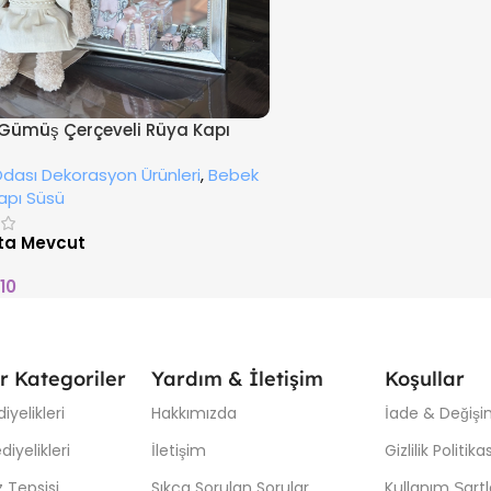
ı Gümüş Çerçeveli Rüya Kapı
dası Dekorasyon Ürünleri
,
Bebek
apı Süsü
ta Mevcut
10
r Kategoriler
Yardım & İletişim
Koşullar
iyelikleri
Hakkımızda
İade & Değişim
iyelikleri
İletişim
Gizlilik Politikas
 Tepsisi
Sıkça Sorulan Sorular
Kullanım Şartl