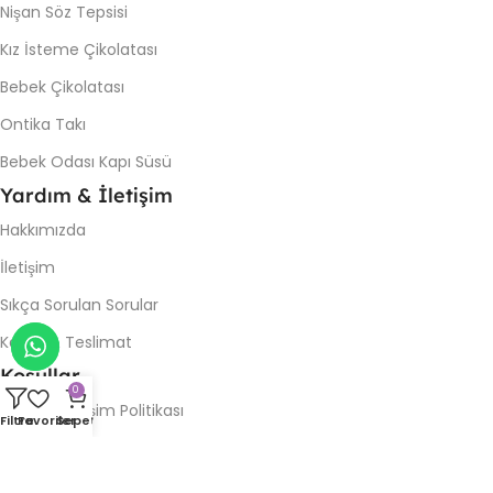
Nişan Söz Tepsisi
Kız İsteme Çikolatası
Bebek Çikolatası
Ontika Takı
Bebek Odası Kapı Süsü
Yardım & İletişim
Hakkımızda
İletişim
Sıkça Sorulan Sorular
Kargo & Teslimat
Koşullar
0
İade & Değişim Politikası
Filtre
Favoriler
Sepet
Gizlilik Politikası
Kullanım Şartları