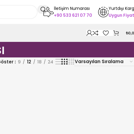
İletişim Numarası
Yurtdışı Kar
+90 533 621 07 70
Uygun Fiya
₺
0,
ı
öster
9
12
18
24