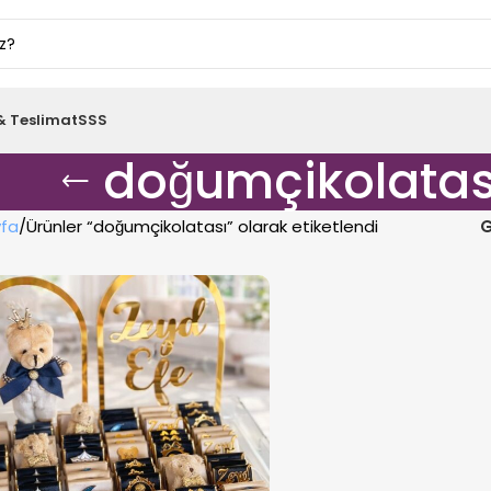
& Teslimat
SSS
doğumçikolatas
fa
Ürünler “doğumçikolatası” olarak etiketlendi
G