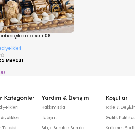
 bebek çikolata seti 06
diyelikleri
ta Mevcut
00
r Kategoriler
Yardım & İletişim
Koşullar
iyelikleri
Hakkımızda
İade & Değişim
iyelikleri
İletişim
Gizlilik Politikas
 Tepsisi
Sıkça Sorulan Sorular
Kullanım Şartl