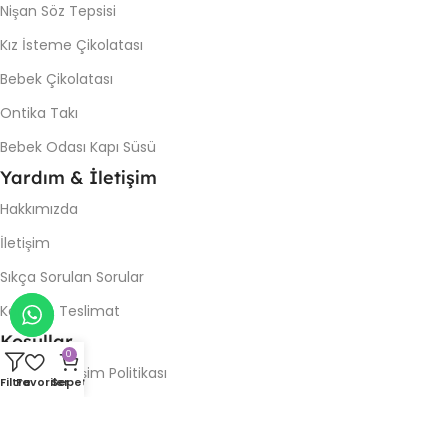
Nişan Söz Tepsisi
Kız İsteme Çikolatası
Bebek Çikolatası
Ontika Takı
Bebek Odası Kapı Süsü
Yardım & İletişim
Hakkımızda
İletişim
Sıkça Sorulan Sorular
Kargo & Teslimat
Koşullar
0
İade & Değişim Politikası
Filtre
Favoriler
Sepet
Gizlilik Politikası
Kullanım Şartları