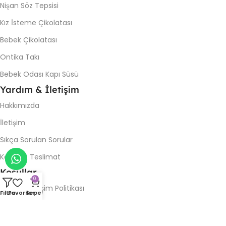
Nişan Söz Tepsisi
Kız İsteme Çikolatası
Bebek Çikolatası
Ontika Takı
Bebek Odası Kapı Süsü
Yardım & İletişim
Hakkımızda
İletişim
Sıkça Sorulan Sorular
Kargo & Teslimat
Koşullar
0
İade & Değişim Politikası
Filtre
Favoriler
Sepet
Gizlilik Politikası
Kullanım Şartları