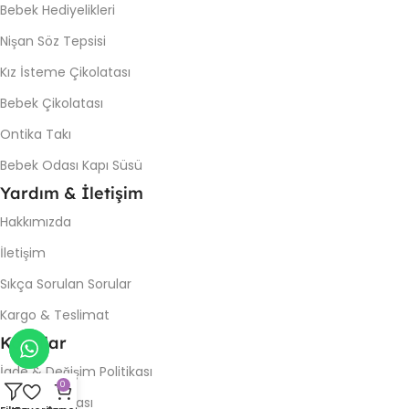
Bebek Hediyelikleri
Nişan Söz Tepsisi
Kız İsteme Çikolatası
Bebek Çikolatası
Ontika Takı
Bebek Odası Kapı Süsü
Yardım & İletişim
Hakkımızda
İletişim
Sıkça Sorulan Sorular
Kargo & Teslimat
Koşullar
İade & Değişim Politikası
0
Gizlilik Politikası