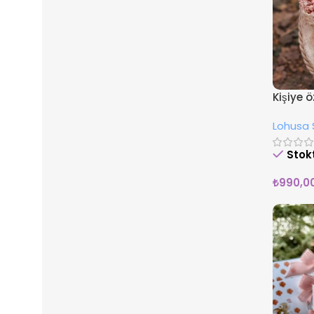
Kişiye 
Lohusa 
Stok
₺
990,0