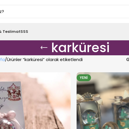
& Teslimat
SSS
karküresi
fa
Ürünler “karküresi” olarak etiketlendi
G
YENI