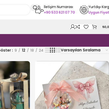
İletişim Numarası
Yurtdışı Kar
+90 533 621 07 70
Uygun Fiya
₺
0,
öster
9
12
18
24