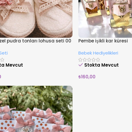
özel pudra tonları lohusa seti 00
Pembe işikli kar küresi
Seti
Bebek Hediyelikleri
ta Mevcut
Stokta Mevcut
0
₺
160,00