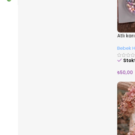
Atlı ka
Bebek He
Stok
₺
50,00