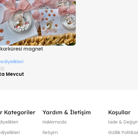
 karküresi magnet
diyelikleri
ta Mevcut
r Kategoriler
Yardım & İletişim
Koşullar
iyelikleri
Hakkımızda
İade & Değişim
iyelikleri
İletişim
Gizlilik Politikas