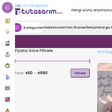
Skip to navigation
Skip to main content
Hakkımızda
Tüm Ürünler
İletişim
Kargo 
Kategoriler
Fiyata Göre Filtrele
Ana Say
Fiyat:
₺50
—
₺990
Filtrele