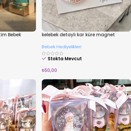
etim Bebek
kelebek detaylı kar küre magnet
Bebek Hediyelikleri
Stokta Mevcut
₺
50,00