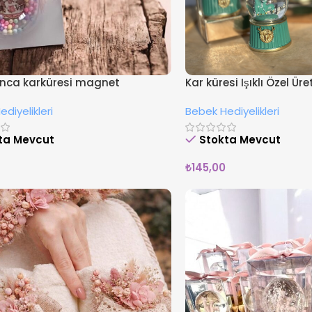
rınca karküresi magnet
Kar küresi Işıklı Özel Ür
Hediyeliği
diyelikleri
Bebek Hediyelikleri
ta Mevcut
Stokta Mevcut
₺
145,00