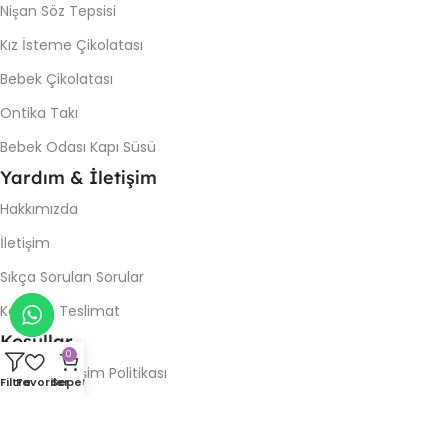
Nişan Söz Tepsisi
Kız İsteme Çikolatası
Bebek Çikolatası
Ontika Takı
Bebek Odası Kapı Süsü
Yardım & İletişim
Hakkımızda
İletişim
Sıkça Sorulan Sorular
Kargo & Teslimat
Koşullar
0
İade & Değişim Politikası
Filtre
Favoriler
Sepet
Gizlilik Politikası
Kullanım Şartları