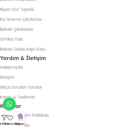
Nişan Söz Tepsisi
Kız İsteme Çikolatası
Bebek Çikolatası
Ontika Takı
Bebek Odası Kapı Süsü
Yardım & İletişim
Hakkımızda
İletişim
Sıkça Sorulan Sorular
Kargo & Teslimat
Koşullar
İade & Değişim Politikası
0
Filtre
Favoriler
Sepet
Gizlilik Politikası