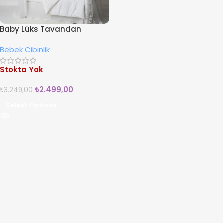
Baby Lüks Tavandan
Asmalı Beyaz Taçlı Beşik
Bebek Cibinlik
Cibinlik
Stokta Yok
₺
2.499,00
₺
3.249,00
Select Options