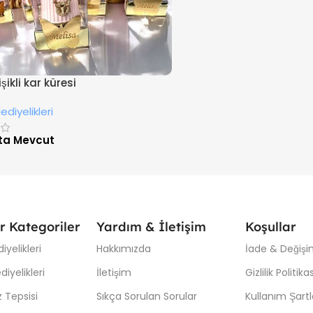
ikli kar küresi
diyelikleri
ta Mevcut
r Kategoriler
Yardım & İletişim
Koşullar
iyelikleri
Hakkımızda
İade & Değişim
iyelikleri
İletişim
Gizlilik Politikas
 Tepsisi
Sıkça Sorulan Sorular
Kullanım Şartl