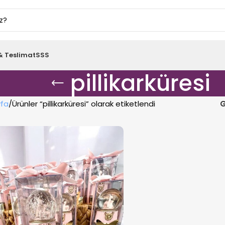
& Teslimat
SSS
pillikarküresi
fa
Ürünler “pillikarküresi” olarak etiketlendi
G