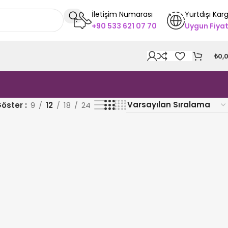
İletişim Numarası
Yurtdışı Kar
+90 533 621 07 70
Uygun Fiya
₺
0,
öster
9
12
18
24