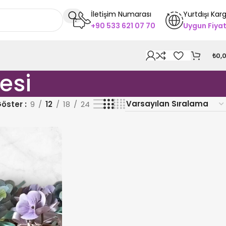
İletişim Numarası
Yurtdışı Kar
+90 533 621 07 70
Uygun Fiya
₺
0,
esi
öster
9
12
18
24