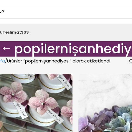
& Teslimat
SSS
popilernişanhediy
fa
Ürünler “popilernişanhediyesi” olarak etiketlendi
G