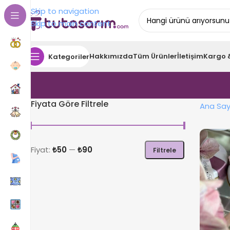
Skip to navigation
Skip to main content
Hakkımızda
Tüm Ürünler
İletişim
Kargo 
Kategoriler
Fiyata Göre Filtrele
Ana Say
Fiyat:
₺50
—
₺90
Filtrele