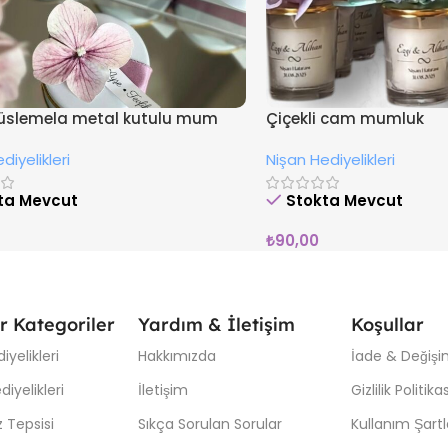
süslemela metal kutulu mum
Çiçekli cam mumluk
diyelikleri
Nişan Hediyelikleri
ta Mevcut
Stokta Mevcut
₺
90,00
r Kategoriler
Yardım & İletişim
Koşullar
iyelikleri
Hakkımızda
İade & Değişim
iyelikleri
İletişim
Gizlilik Politikas
 Tepsisi
Sıkça Sorulan Sorular
Kullanım Şartl