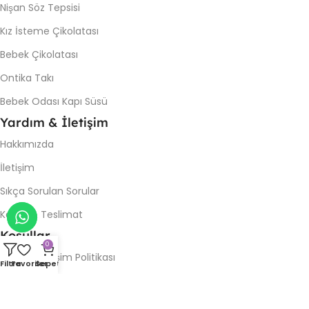
Nişan Söz Tepsisi
Kız İsteme Çikolatası
Bebek Çikolatası
Ontika Takı
Bebek Odası Kapı Süsü
Yardım & İletişim
Hakkımızda
İletişim
Sıkça Sorulan Sorular
Kargo & Teslimat
Koşullar
0
İade & Değişim Politikası
Filtre
Favoriler
Sepet
Gizlilik Politikası
Kullanım Şartları