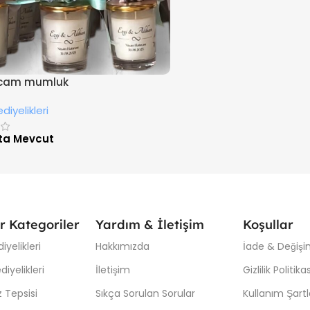
i cam mumluk
diyelikleri
ta Mevcut
r Kategoriler
Yardım & İletişim
Koşullar
iyelikleri
Hakkımızda
İade & Değişim
iyelikleri
İletişim
Gizlilik Politikas
 Tepsisi
Sıkça Sorulan Sorular
Kullanım Şartl