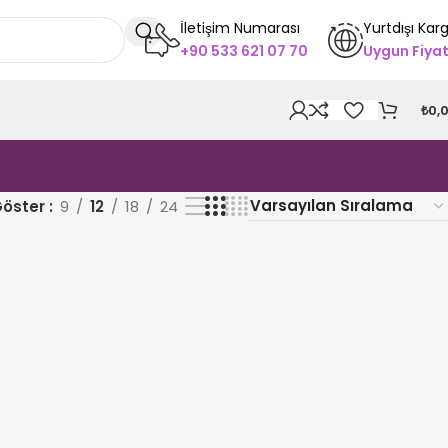
İletişim Numarası
Yurtdışı Kar
+90 533 621 07 70
Uygun Fiya
₺
0,
öster
9
12
18
24