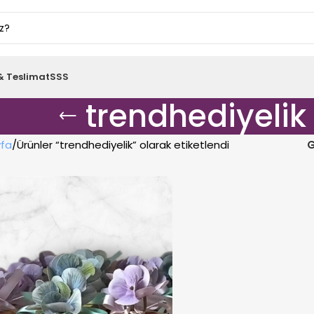
& Teslimat
SSS
trendhediyelik
fa
Ürünler “trendhediyelik” olarak etiketlendi
G