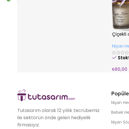
Çiçekl
Nişan He
Stok
₺
90,00
Popüle
Nişan Hed
Tutasarım olarak 12 yıllık tecrübemiz
Bebek Hed
ile sektörün önde gelen hediyelik
Nişan Söz
firmasıyız.