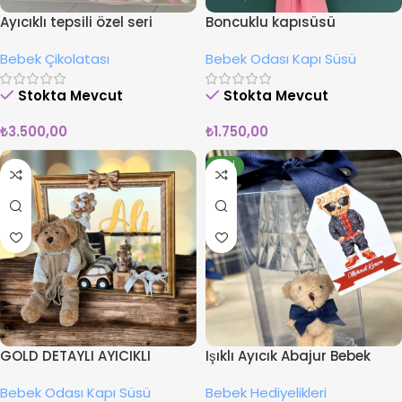
Ayıcıklı tepsili özel seri
Boncuklu kapısüsü
çikolata arajman
Bebek Çikolatası
Bebek Odası Kapı Süsü
Stokta Mevcut
Stokta Mevcut
₺
3.500,00
₺
1.750,00
YENI
GOLD DETAYLI AYICIKLI
Işıklı Ayıcık Abajur Bebek
KAPISÜSÜ
Hediyesi
Bebek Odası Kapı Süsü
Bebek Hediyelikleri