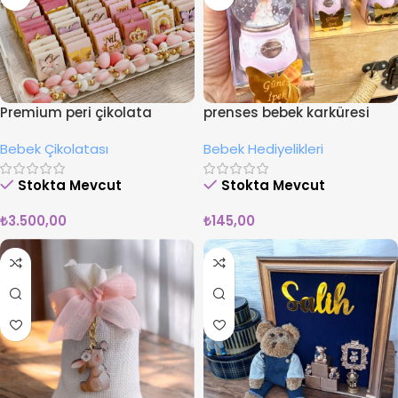
Premium peri çikolata
prenses bebek karküresi
kutusu
Bebek Çikolatası
Bebek Hediyelikleri
Stokta Mevcut
Stokta Mevcut
₺
3.500,00
₺
145,00