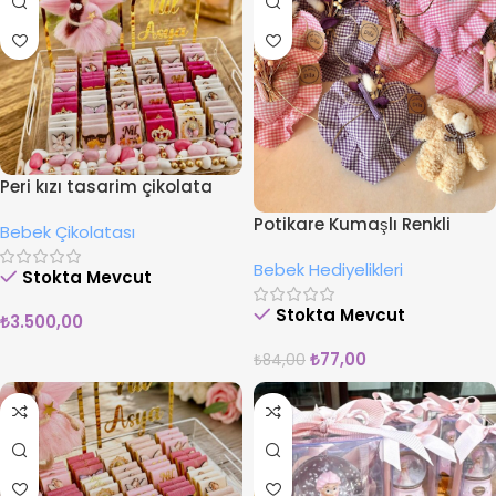
Peri kızı tasarim çikolata
fuşya
Potikare Kumaşlı Renkli
Bebek Çikolatası
Süslemeli Lavanta Kesesi
Bebek Hediyelikleri
Stokta Mevcut
Stokta Mevcut
₺
3.500,00
₺
77,00
₺
84,00