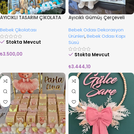
AYICIKLI TASARIM ÇİKOLATA
Ayıcıklı Gümüş Çerçeveli
ARAJMAN SETİ
Rüya Kapı Süsü
Bebek Çikolatası
Bebek Odası Dekorasyon
Ürünleri
,
Bebek Odası Kapı
Stokta Mevcut
Süsü
₺
3.500,00
Stokta Mevcut
₺
3.444,10