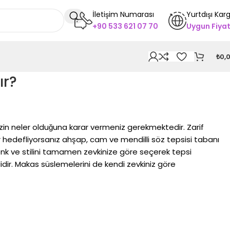
İletişim Numarası
Yurtdışı Kar
+90 533 621 07 70
Uygun Fiya
₺
0,
ır?
nizin neler olduğuna karar vermeniz gerekmektedir. Zarif
r hedefliyorsanız ahşap, cam ve mendilli söz tepsisi tabanı
n renk ve stilini tamamen zevkinize göre seçerek tepsi
dir. Makas süslemelerini de kendi zevkiniz göre