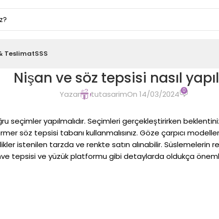
& Teslimat
SSS
Nişan ve söz tepsisi nasıl yapıl
0
Yazar
tutasarim
On 14/03/2024
ğru seçimler yapılmalıdır. Seçimleri gerçekleştirirken beklenti
rmer söz tepsisi tabanı kullanmalısınız. Göze çarpıcı modelle
imlikler istenilen tarzda ve renkte satın alınabilir. Süslemeleri
hve tepsisi ve yüzük platformu gibi detaylarda oldukça önemli