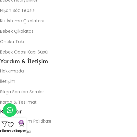
Nişan Söz Tepsisi
Kız İsteme Çikolatası
Bebek Çikolatası
Ontika Takı
Bebek Odası Kapı Süsü
Yardım & İletişim
Hakkımızda
İletişim
Sıkça Sorulan Sorular
Kargo & Teslimat
Koşullar
İade & Değişim Politikası
0
Filtre
Favoriler
Sepet
Gizlilik Politikası