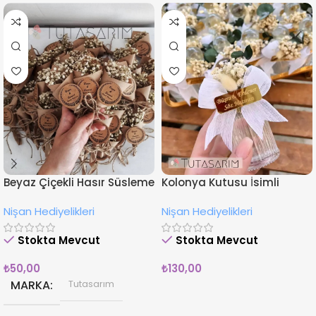
Beyaz Çiçekli Hasır Süsleme
Kolonya Kutusu İsimli
İsimli Nişan Hediyesi
Çiçekli Nişan Hediyeliği
Nişan Hediyelikleri
Nişan Hediyelikleri
Magnet
Stokta Mevcut
Stokta Mevcut
₺
50,00
₺
130,00
MARKA
Tutasarım