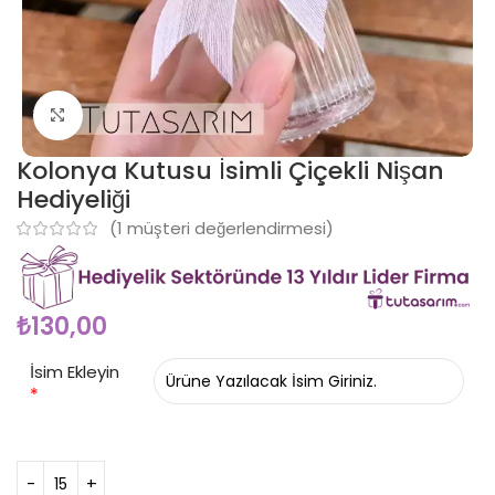
Click to enlarge
Kolonya Kutusu İsimli Çiçekli Nişan
Hediyeliği
(
1
müşteri değerlendirmesi)
₺
130,00
İsim Ekleyin
*