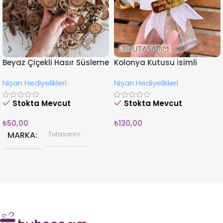
Beyaz Çiçekli Hasır Süsleme
Kolonya Kutusu İsimli
İsimli Nişan Hediyesi
Çiçekli Nişan Hediyeliği
Nişan Hediyelikleri
Nişan Hediyelikleri
Magnet
Stokta Mevcut
Stokta Mevcut
₺
50,00
₺
130,00
MARKA
Tutasarım