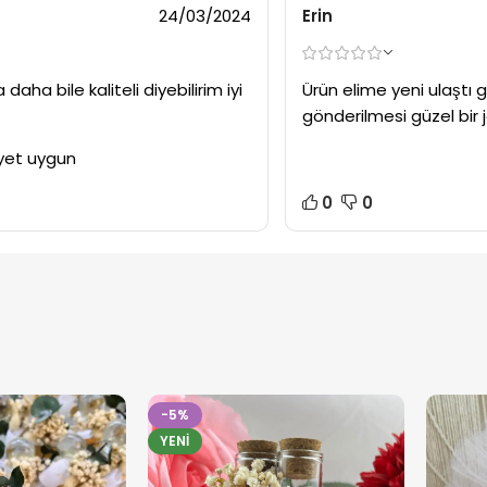
24/03/2024
Erin
daha bile kaliteli diyebilirim iyi
Ürün elime yeni ulaştı
gönderilmesi güzel bir 
ayet uygun
0
0
-5%
YENI