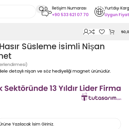
İletişim Numarası
Yurtdışı Kar
+90 533 621 07 70
Uygun Fiya
₺
0,
 Hasır Süsleme İsimli Nişan
net
erlendirmesi)
rdele detaylı nişan ve söz hediyeliği magnet ürünüdür.