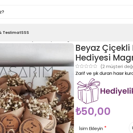
& Teslimat
SSS
Süsleme İsimli Nişan Hediyesi Magnet
Beyaz Çiçekli
Hediyesi Mag
(
2
müşteri değ
Zarif ve şık duran hasır ku
₺
50,00
*
İsim Ekleyin