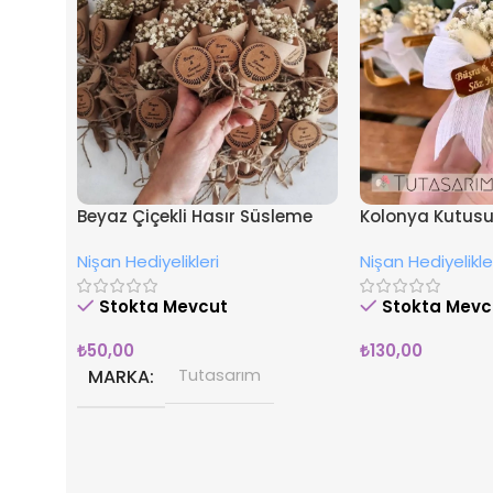
Beyaz Çiçekli Hasır Süsleme
Kolonya Kutusu 
İsimli Nişan Hediyesi Magnet
Nişan Hediyeliği
Nişan Hediyelikleri
Nişan Hediyelikle
Stokta Mevcut
Stokta Mevc
₺
50,00
₺
130,00
MARKA
Tutasarım