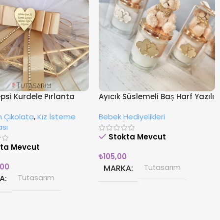
epsi Kurdele Pırlanta
Ayıcık Süslemeli Baş Harf Yazılı
li Kız İsteme
Cam Şişe Hediyelik Mum
 Çikolata
,
Kız İsteme
Bebek Hediyelikleri
tası
ası
Stokta Mevcut
kta Mevcut
₺
105,00
,00
MARKA
Tutasarım
A
Tutasarım