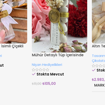
İsimli Çiçekli
Altın T
Süsleme
Mühür Detaylı Tüp İçerisinde
ri
Tasarım
Çikola
Drajeli Hediyelik
Çikolat
Nişan Hediyelikleri
ut
Sto
Stokta Mevcut
₺
2.983
₺
105,00
₺
111,00
MARK