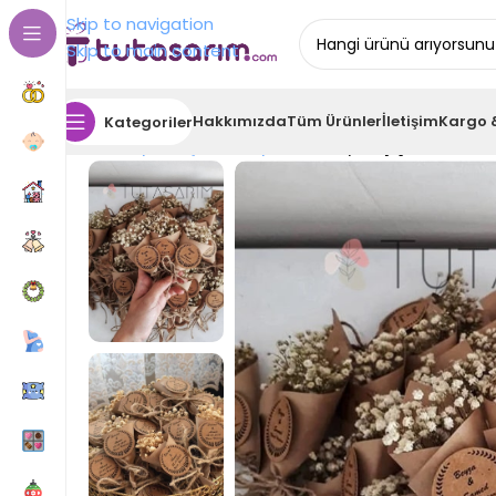
Skip to navigation
Skip to main content
Hakkımızda
Tüm Ürünler
İletişim
Kargo 
Kategoriler
Ana Sayfa
Nişan Hediyelikleri
Beyaz Çiçekli Hasır 