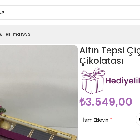
& Teslimat
SSS
Altın Tepsi Çiçek Süslemeli Drajeli Söz Nişan Çikolatası
Altın Tepsi Çi
Çikolatası
₺
3.549,00
*
İsim Ekleyin