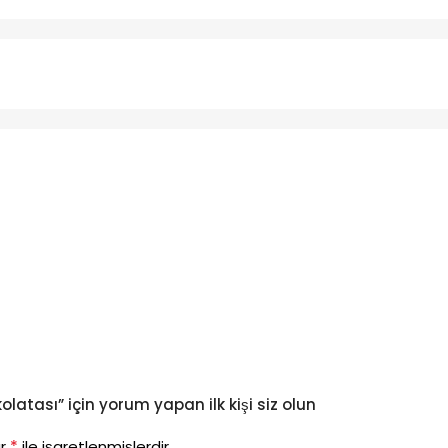
olatası” için yorum yapan ilk kişi siz olun
*
ar
ile işaretlenmişlerdir