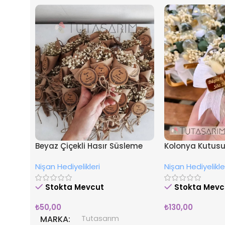
Beyaz Çiçekli Hasır Süsleme
Kolonya Kutusu 
İsimli Nişan Hediyesi Magnet
Nişan Hediyeliği
Nişan Hediyelikleri
Nişan Hediyelikle
Stokta Mevcut
Stokta Mevc
₺
50,00
₺
130,00
MARKA
Tutasarım