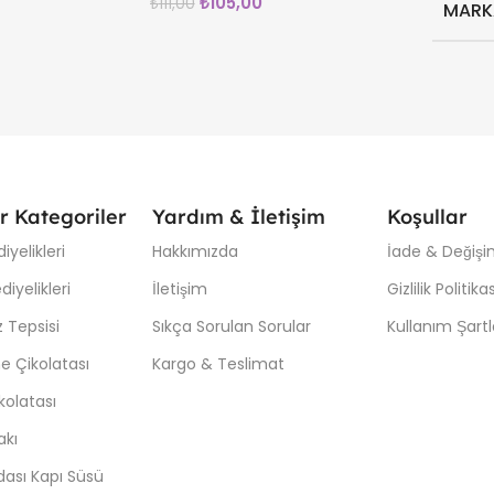
₺
105,00
₺
111,00
MARK
r Kategoriler
Yardım & İletişim
Koşullar
iyelikleri
Hakkımızda
İade & Değişim
iyelikleri
İletişim
Gizlilik Politikas
 Tepsisi
Sıkça Sorulan Sorular
Kullanım Şartl
e Çikolatası
Kargo & Teslimat
kolatası
akı
ası Kapı Süsü