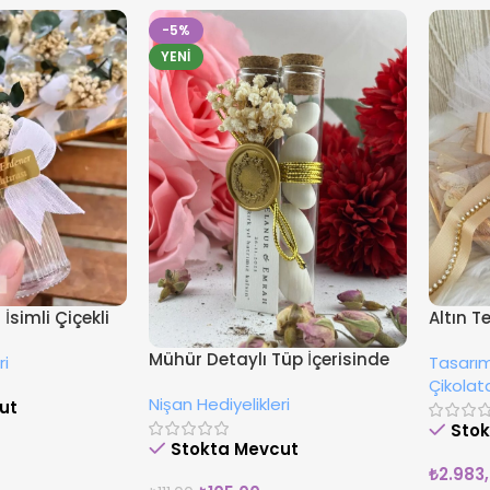
-5%
YENI
İsimli Çiçekli
Altın T
Süsleme
Mühür Detaylı Tüp İçerisinde
ri
Tasarım
Çikola
Drajeli Hediyelik
Çikolat
Nişan Hediyelikleri
ut
Sto
Stokta Mevcut
₺
2.983