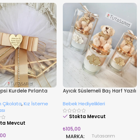
epsi Kurdele Pırlanta
Ayıcık Süslemeli Baş Harf Yazılı
li Kız İsteme
Cam Şişe Hediyelik Mum
 Çikolata
,
Kız İsteme
Bebek Hediyelikleri
tası
ası
Stokta Mevcut
kta Mevcut
₺
105,00
,00
MARKA
Tutasarım