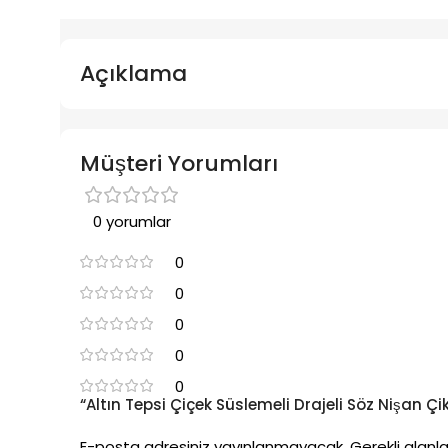
Açıklama
Müşteri Yorumları
0 yorumlar
0
0
0
0
0
“Altın Tepsi Çiçek Süslemeli Drajeli Söz Nişan Çik
E-posta adresiniz yayınlanmayacak.
Gerekli alanl