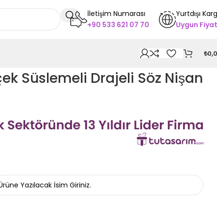
İletişim Numarası
Yurtdışı Kar
+90 533 621 07 70
Uygun Fiya
₺
0,
çek Süslemeli Drajeli Söz Nişan