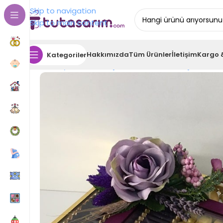
Skip to navigation
Skip to main content
Hakkımızda
Tüm Ürünler
İletişim
Kargo 
Kategoriler
Ana Sayfa
Tasarım Çikolata
Kız İsteme Çikolatası