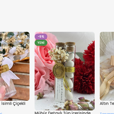
-5%
YENI
İsimli Çiçekli
Altın T
Süsleme
Mühür Detaylı Tüp İçerisinde
ri
Tasarım