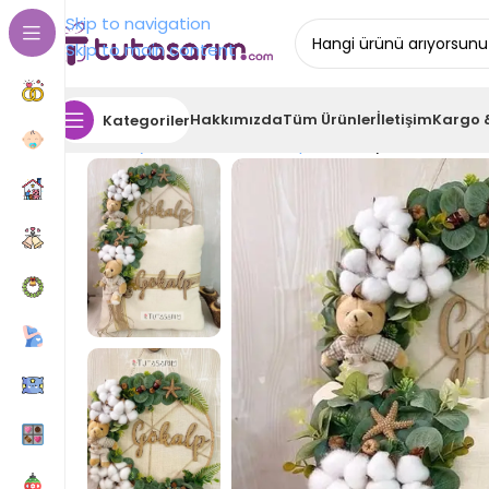
Skip to navigation
Skip to main content
Hakkımızda
Tüm Ürünler
İletişim
Kargo 
Kategoriler
Ana Sayfa
Bebek Odası Kapı Süsü
Ayıcıklı Pamuk 