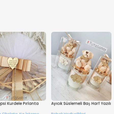
epsi Kurdele Pırlanta
Ayıcık Süslemeli Baş Harf Yazılı
li Kız İsteme
Cam Şişe Hediyelik Mum
 Çikolata
,
Kız İsteme
Bebek Hediyelikleri