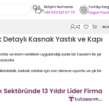
İletişim Numarası
Yurtdışı Kar
+90 533 621 07 70
Uygun Fiya
₺
0,
k Detaylı Kasnak Yastık ve Kapı
nlar ve krem renklerin uygulandığı sade bir tasarım ile şık
 süsüdür.
ullanılabilir, bebek odaları için son derece uyumlu ve şık bir