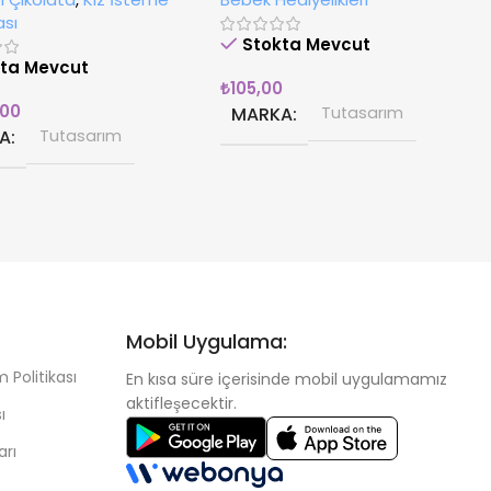
tası
ası
Stokta Mevcut
kta Mevcut
₺
105,00
,00
MARKA
Tutasarım
A
Tutasarım
Mobil Uygulama:
 Politikası
En kısa süre içerisinde mobil uygulamamız
aktifleşecektir.
ı
arı