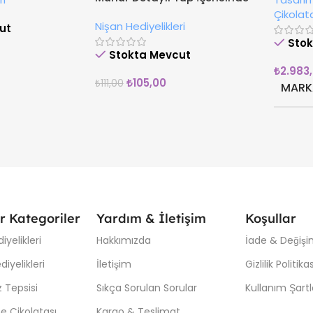
Çikola
Drajeli Hediyelik
Çikolat
Nişan Hediyelikleri
ut
Sto
Stokta Mevcut
₺
2.983
₺
105,00
₺
111,00
MARK
r Kategoriler
Yardım & İletişim
Koşullar
iyelikleri
Hakkımızda
İade & Değişim
iyelikleri
İletişim
Gizlilik Politikas
 Tepsisi
Sıkça Sorulan Sorular
Kullanım Şartl
e Çikolatası
Kargo & Teslimat