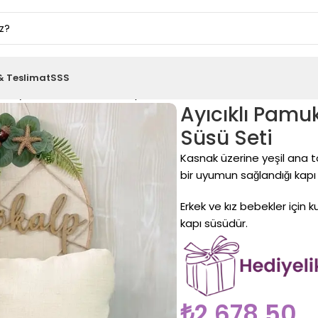
& Teslimat
SSS
Detaylı Kasnak Yastık ve Kapı Süsü Seti
Ayıcıklı Pamu
Süsü Seti
Kasnak üzerine yeşil ana to
bir uyumun sağlandığı kapı
Erkek ve kız bebekler için k
kapı süsüdür.
₺
2.678,50