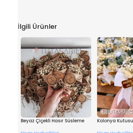
İlgili Ürünler
Beyaz Çiçekli Hasır Süsleme
Kolonya Kutusu 
İsimli Nişan Hediyesi Magnet
Nişan Hediyeliği
Nişan Hediyelikleri
Nişan Hediyelikle