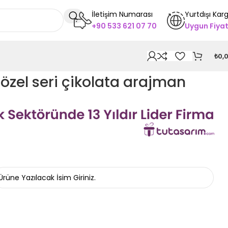
İletişim Numarası
Yurtdışı Kar
+90 533 621 07 70
Uygun Fiya
₺
0,
li özel seri çikolata arajman