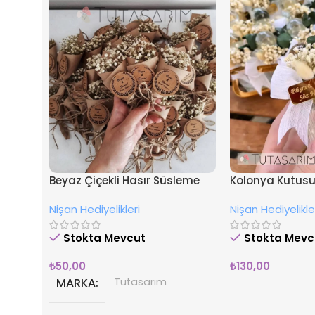
Beyaz Çiçekli Hasır Süsleme
Kolonya Kutusu 
İsimli Nişan Hediyesi Magnet
Nişan Hediyeliği
Nişan Hediyelikleri
Nişan Hediyelikle
Stokta Mevcut
Stokta Mevc
₺
50,00
₺
130,00
MARKA
Tutasarım