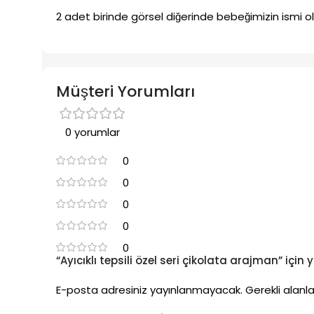
2 adet birinde görsel diğerinde bebeğimizin ismi 
Müşteri Yorumları
0 yorumlar
0
0
0
0
0
“Ayıcıklı tepsili özel seri çikolata arajman” için 
E-posta adresiniz yayınlanmayacak.
Gerekli alanl