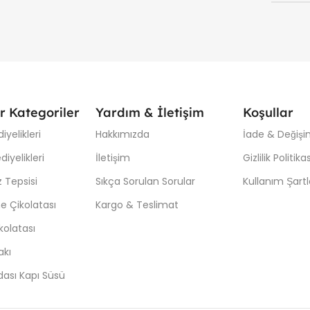
r Kategoriler
Yardım & İletişim
Koşullar
iyelikleri
Hakkımızda
İade & Değişim
iyelikleri
İletişim
Gizlilik Politikas
 Tepsisi
Sıkça Sorulan Sorular
Kullanım Şartl
e Çikolatası
Kargo & Teslimat
kolatası
akı
ası Kapı Süsü