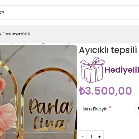
& Teslimat
SSS
ıklı tepsili özel seri çikolata arajman
Ayıcıklı tepsi
₺
3.500,00
*
İsim Ekleyin