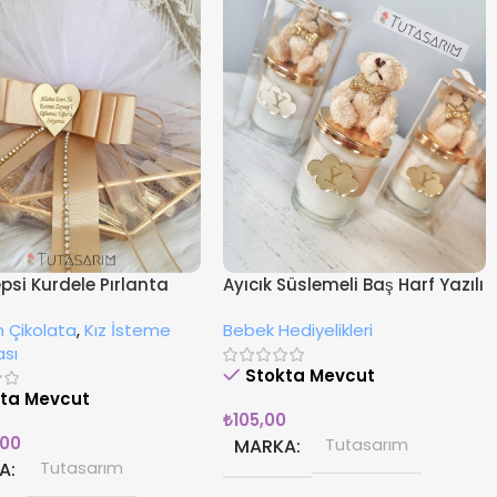
epsi Kurdele Pırlanta
Ayıcık Süslemeli Baş Harf Yazılı
li Kız İsteme
Cam Şişe Hediyelik Mum
 Çikolata
,
Kız İsteme
Bebek Hediyelikleri
tası
ası
Stokta Mevcut
kta Mevcut
₺
105,00
,00
MARKA
Tutasarım
A
Tutasarım