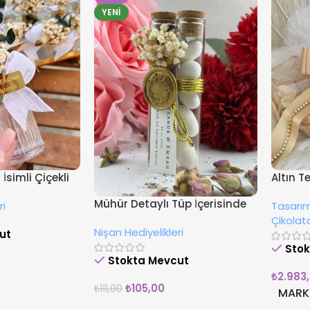
YENI
İsimli Çiçekli
Altın T
Süsleme
Mühür Detaylı Tüp İçerisinde
ri
Tasarım
Çikola
Drajeli Hediyelik
Çikolat
Nişan Hediyelikleri
ut
Sto
Stokta Mevcut
₺
2.983
₺
105,00
₺
111,00
MARK