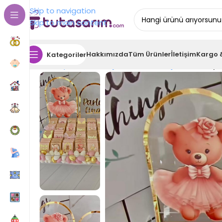
Skip to navigation
Skip to main content
Hakkımızda
Tüm Ürünler
İletişim
Kargo 
Kategoriler
Ana Sayfa
Tasarım Çikolata
Bebek Çikolatası
Ayıc