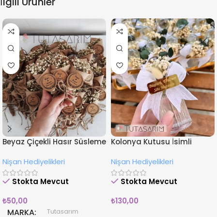
İlgili Ürünler
Beyaz Çiçekli Hasır Süsleme
Kolonya Kutusu İsimli
İsimli Nişan Hediyesi
Çiçekli Nişan Hediyeliği
Nişan Hediyelikleri
Nişan Hediyelikleri
Magnet
Stokta Mevcut
Stokta Mevcut
₺
50,00
₺
130,00
MARKA
Tutasarım