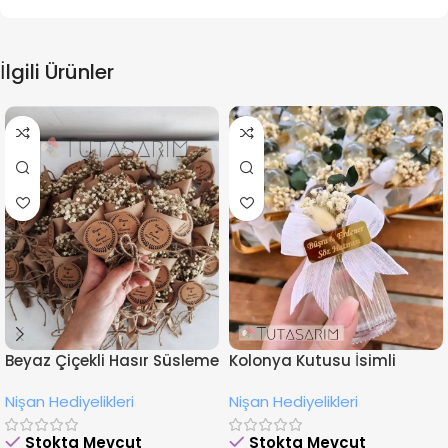
İlgili Ürünler
Beyaz Çiçekli Hasır Süsleme
Kolonya Kutusu İsimli
İsimli Nişan Hediyesi
Çiçekli Nişan Hediyeliği
Nişan Hediyelikleri
Nişan Hediyelikleri
Magnet
Stokta Mevcut
Stokta Mevcut