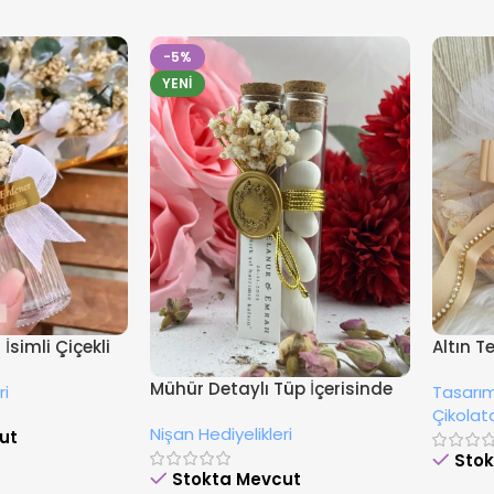
-5%
YENI
İsimli Çiçekli
Altın T
Süsleme
Mühür Detaylı Tüp İçerisinde
ri
Tasarım
Çikola
Drajeli Hediyelik
Çikolat
Nişan Hediyelikleri
ut
Sto
Stokta Mevcut