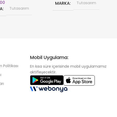
,00
MARKA
Tutasarım
A
Tutasarım
Mobil Uygulama:
 Politikası
En kısa süre içerisinde mobil uygulamamız
aktifleşecektir.
ı
arı