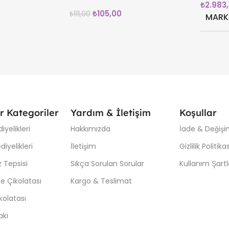
₺
2.983
₺
105,00
₺
111,00
MARK
r Kategoriler
Yardım & İletişim
Koşullar
iyelikleri
Hakkımızda
İade & Değişim
iyelikleri
İletişim
Gizlilik Politikas
 Tepsisi
Sıkça Sorulan Sorular
Kullanım Şartl
e Çikolatası
Kargo & Teslimat
kolatası
akı