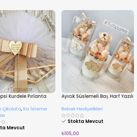
epsi Kurdele Pırlanta
Ayıcık Süslemeli Baş Harf Yazılı
li Kız İsteme
Cam Şişe Hediyelik Mum
 Çikolata
,
Kız İsteme
Bebek Hediyelikleri
tası
ası
Stokta Mevcut
kta Mevcut
₺
105,00