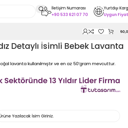
İletişim Numarası
Yurtdışı Kar
+90 533 621 07 70
Uygun Fiya
₺
0,
dız Detaylı İsimli Bebek Lavanta
 doğal lavanta kullanılmıştır ve en az 50’gram mevcuttur.