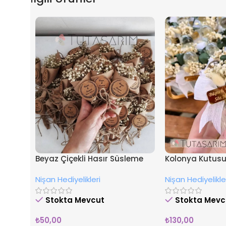
Beyaz Çiçekli Hasır Süsleme
Kolonya Kutusu 
İsimli Nişan Hediyesi Magnet
Nişan Hediyeliği
Nişan Hediyelikleri
Nişan Hediyelikle
Stokta Mevcut
Stokta Mevc
₺
50,00
₺
130,00