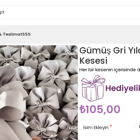
& Teslimat
SSS
aylı İsimli Bebek Lavanta Kesesi
Gümüş Gri Yıl
Kesesi
Her bir kesenin içerisinde
₺
105,00
*
İsim Ekleyin