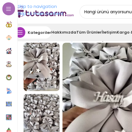
Skip to navigation
Skip to main content
Hakkımızda
Tüm Ürünler
İletişim
Kargo 
Kategoriler
Ana Sayfa
Bebek Hediyelikleri
Gümüş Gri Yıldız Det