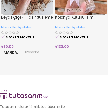
Beyaz Çiçekli Hasır Süsleme
Kolonya Kutusu İsimli
İsimli Nişan Hediyesi
Çiçekli Nişan Hediyeliği
Nişan Hediyelikleri
Nişan Hediyelikleri
Magnet
Stokta Mevcut
Stokta Mevcut
₺
50,00
₺
130,00
MARKA
Tutasarım
Tutasarım olarak 12 yıllık tecrübemiz ile