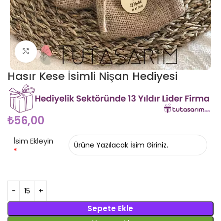
Click to enlarge
Hasır Kese İsimli Nişan Hediyesi
₺
56,00
İsim Ekleyin
*
Sepete Ekle