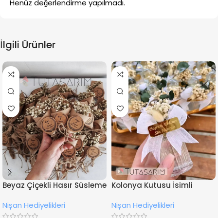
Henüz değerlendirme yapılmadı.
İlgili Ürünler
Beyaz Çiçekli Hasır Süsleme
Kolonya Kutusu İsimli
İsimli Nişan Hediyesi
Çiçekli Nişan Hediyeliği
Nişan Hediyelikleri
Nişan Hediyelikleri
Magnet