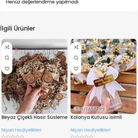
Henüz değerlendirme yapılmadı.
İlgili Ürünler
Beyaz Çiçekli Hasır Süsleme
Kolonya Kutusu İsimli
İsimli Nişan Hediyesi
Çiçekli Nişan Hediyeliği
Nişan Hediyelikleri
Nişan Hediyelikleri
Magnet