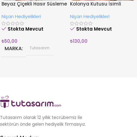
Beyaz Çiçekli Hasır Süsleme
Kolonya Kutusu İsimli
İsimli Nişan Hediyesi
Çiçekli Nişan Hediyeliği
Nişan Hediyelikleri
Nişan Hediyelikleri
Magnet
Stokta Mevcut
Stokta Mevcut
₺
50,00
₺
130,00
MARKA
Tutasarım
Tutasarım olarak 12 yıllık tecrübemiz ile
sektörün önde gelen hediyelik firmasıyız.