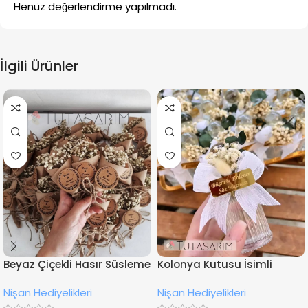
Henüz değerlendirme yapılmadı.
İlgili Ürünler
Beyaz Çiçekli Hasır Süsleme
Kolonya Kutusu İsimli
İsimli Nişan Hediyesi
Çiçekli Nişan Hediyeliği
Nişan Hediyelikleri
Nişan Hediyelikleri
Magnet