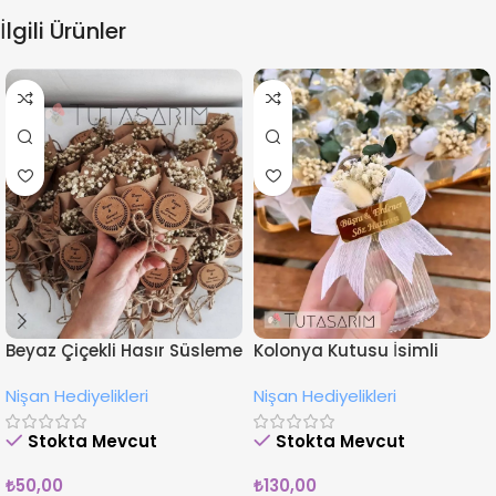
İlgili Ürünler
Beyaz Çiçekli Hasır Süsleme
Kolonya Kutusu İsimli
İsimli Nişan Hediyesi
Çiçekli Nişan Hediyeliği
Nişan Hediyelikleri
Nişan Hediyelikleri
Magnet
Stokta Mevcut
Stokta Mevcut
₺
50,00
₺
130,00