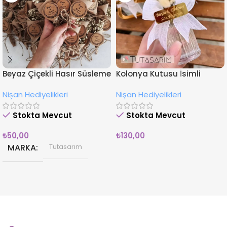
Beyaz Çiçekli Hasır Süsleme
Kolonya Kutusu İsimli
İsimli Nişan Hediyesi
Çiçekli Nişan Hediyeliği
Nişan Hediyelikleri
Nişan Hediyelikleri
Magnet
Stokta Mevcut
Stokta Mevcut
₺
50,00
₺
130,00
MARKA
Tutasarım